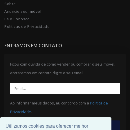
Sobre
Anuncie seu Imóvel
Fale Conosco
Politicas de Privacidade
ENTRAMOS EM CONTATO
Ficou com dúvida de como vender ou comprar o seu imóvel,
entraremos em contato,digite o seu email
Ao informar meus dados, eu concordo com a
Política de
Privacidade
.
Utilizamos cookies para oferecer melhor
ENVIAR