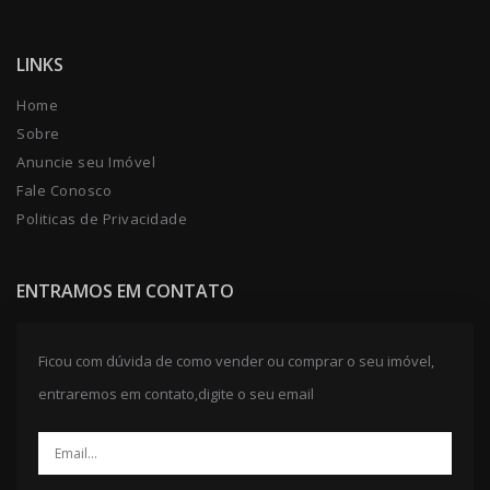
LINKS
Home
Sobre
Anuncie seu Imóvel
Fale Conosco
Politicas de Privacidade
ENTRAMOS EM CONTATO
Ficou com dúvida de como vender ou comprar o seu imóvel,
entraremos em contato,digite o seu email